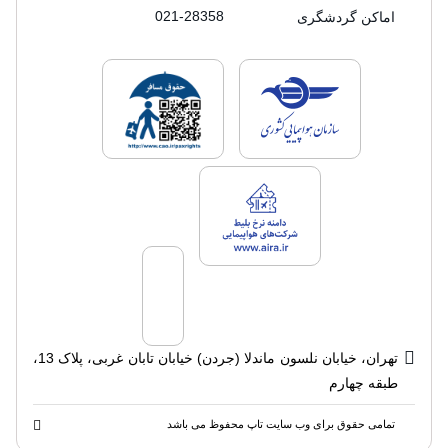
021-28358
اماکن گردشگری
لایسنس های فروش سفرتاپ
لایسنس های فروش
لایسنس های فروش سفرتاپ
تهران، خیابان نلسون ماندلا (جردن) خیابان تابان غربی، پلاک 13،
طبقه چهارم
تمامی حقوق برای وب سایت تاپ محفوظ می باشد