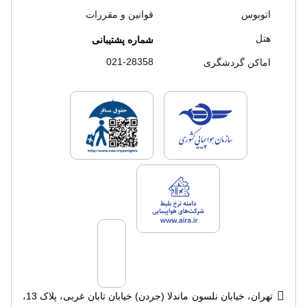
اتوبوس
قوانین و مقررات
هتل
شماره پشتیبانی
021-28358
اماکن گردشگری
لایسنس های فروش سفرتاپ
لایسنس های فروش
لایسنس های فروش سفرتاپ
تهران، خیابان نلسون ماندلا (جردن) خیابان تابان غربی، پلاک 13،