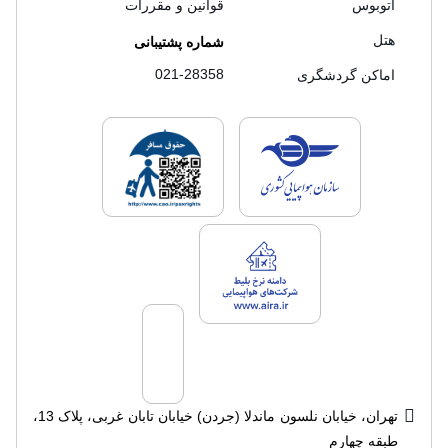
اتوبوس
قوانین و مقررات
هتل
شماره پشتیبانی
021-28358
اماکن گردشگری
لایسنس های فروش سفرتاپ
لایسنس های فروش
لایسنس های فروش سفرتاپ
تهران، خیابان نلسون ماندلا (جردن) خیابان تابان غربی، پلاک 13،
طبقه چهارم