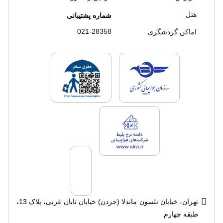
هتل
شماره پشتیبانی
021-28358
اماکن گردشگری
لایسنس های فروش سفرتاپ
لایسنس های فروش
لایسنس های فروش سفرتاپ
تهران، خیابان نلسون ماندلا (جردن) خیابان تابان غربی، پلاک 13،
طبقه چهارم