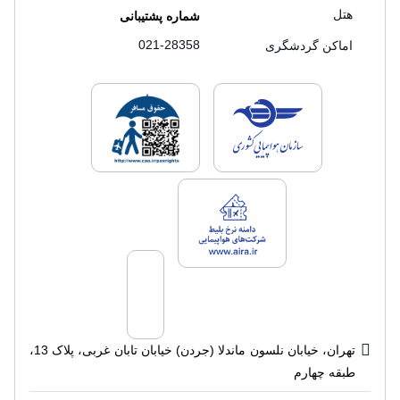
هتل
شماره پشتیبانی
021-28358
اماکن گردشگری
لایسنس های فروش سفرتاپ
لایسنس های فروش
لایسنس های فروش سفرتاپ
تهران، خیابان نلسون ماندلا (جردن) خیابان تابان غربی، پلاک 13،
طبقه چهارم