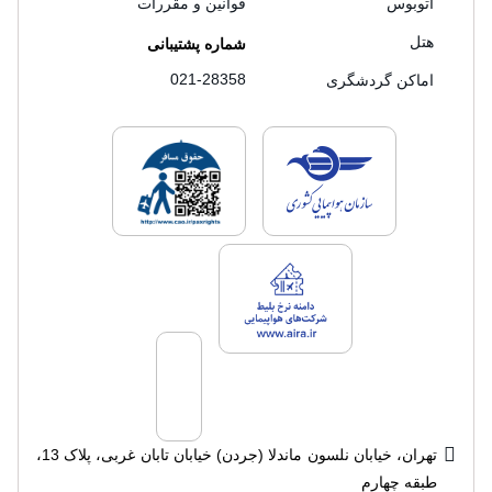
اتوبوس
قوانین و مقررات
هتل
شماره پشتیبانی
021-28358
اماکن گردشگری
لایسنس های فروش سفرتاپ
لایسنس های فروش
لایسنس های فروش سفرتاپ
تهران، خیابان نلسون ماندلا (جردن) خیابان تابان غربی، پلاک 13،
طبقه چهارم