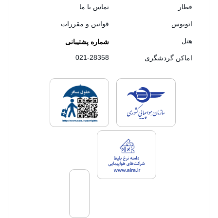
قطار
تماس با ما
اتوبوس
قوانین و مقررات
هتل
شماره پشتیبانی
021-28358
اماکن گردشگری
لایسنس های فروش سفرتاپ
لایسنس های فروش
لایسنس های فروش سفرتاپ