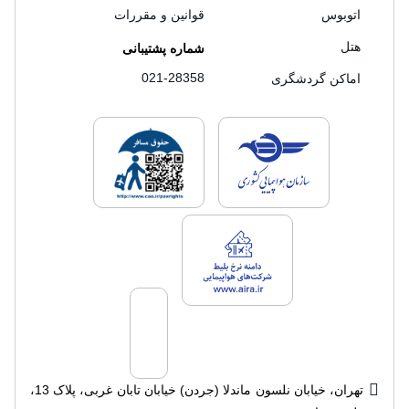
اتوبوس
قوانین و مقررات
هتل
شماره پشتیبانی
021-28358
اماکن گردشگری
لایسنس های فروش سفرتاپ
لایسنس های فروش
لایسنس های فروش سفرتاپ
تهران، خیابان نلسون ماندلا (جردن) خیابان تابان غربی، پلاک 13،