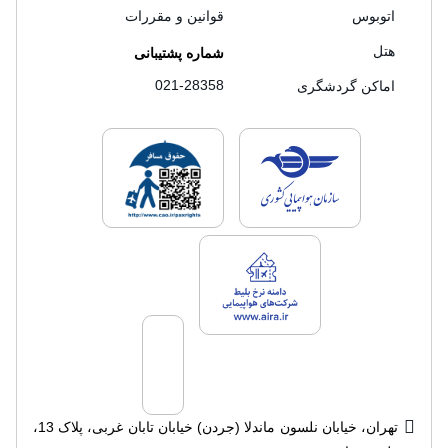
اتوبوس
قوانین و مقررات
هتل
شماره پشتیبانی
021-28358
اماکن گردشگری
لایسنس های فروش سفرتاپ
لایسنس های فروش
لایسنس های فروش سفرتاپ
تهران، خیابان نلسون ماندلا (جردن) خیابان تابان غربی، پلاک 13،