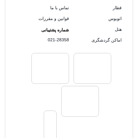
قطار
تماس با ما
اتوبوس
قوانین و مقررات
هتل
شماره پشتیبانی
021-28358
اماکن گردشگری
لایسنس های فروش سفرتاپ
لایسنس های فروش
لایسنس های فروش سفرتاپ