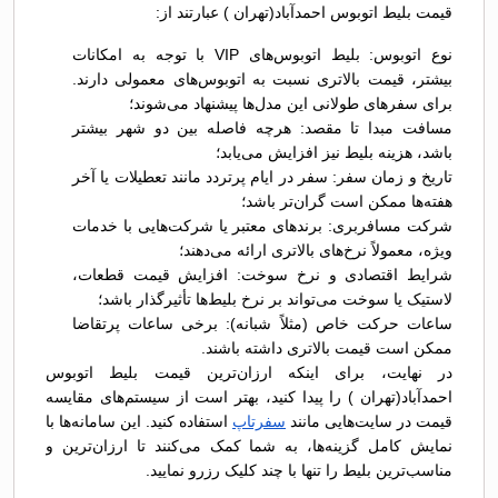
قیمت بلیط اتوبوس احمدآباد(تهران ) عبارتند از:
نوع اتوبوس: بلیط اتوبوس‌های VIP با توجه به امکانات
بیشتر، قیمت بالاتری نسبت به اتوبوس‌های معمولی دارند.
برای سفرهای طولانی این مدل‌ها پیشنهاد می‌شوند؛
مسافت مبدا تا مقصد: هرچه فاصله بین دو شهر بیشتر
باشد، هزینه بلیط نیز افزایش می‌یابد؛
تاریخ و زمان سفر: سفر در ایام پرتردد مانند تعطیلات یا آخر
هفته‌ها ممکن است گران‌تر باشد؛
شرکت مسافربری: برندهای معتبر یا شرکت‌هایی با خدمات
ویژه، معمولاً نرخ‌های بالاتری ارائه می‌دهند؛
شرایط اقتصادی و نرخ سوخت: افزایش قیمت قطعات،
لاستیک یا سوخت می‌تواند بر نرخ بلیط‌ها تأثیرگذار باشد؛
ساعات حرکت خاص (مثلاً شبانه): برخی ساعات پرتقاضا
ممکن است قیمت بالاتری داشته باشند.
در نهایت، برای اینکه ارزان‌ترین قیمت بلیط اتوبوس
احمدآباد(تهران ) را پیدا کنید، بهتر است از سیستم‌های مقایسه
قیمت در سایت‌هایی مانند
سفرتاپ
استفاده کنید. این سامانه‌ها با
نمایش کامل گزینه‌ها، به شما کمک می‌کنند تا ارزان‌ترین و
مناسب‌ترین بلیط را تنها با چند کلیک رزرو نمایید.