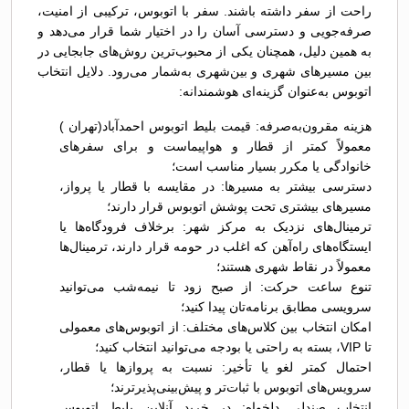
راحت از سفر داشته باشند. سفر با اتوبوس، ترکیبی از امنیت،
صرفه‌جویی و دسترسی آسان را در اختیار شما قرار می‌دهد و
به همین دلیل، همچنان یکی از محبوب‌ترین روش‌های جابجایی در
بین مسیرهای شهری و بین‌شهری به‌شمار می‌رود. دلایل انتخاب
اتوبوس به‌عنوان گزینه‌ای هوشمندانه:
هزینه مقرون‌به‌صرفه: قیمت بلیط اتوبوس احمدآباد(تهران )
معمولاً کمتر از قطار و هواپیماست و برای سفرهای
خانوادگی یا مکرر بسیار مناسب است؛
دسترسی بیشتر به مسیرها: در مقایسه با قطار یا پرواز،
مسیرهای بیشتری تحت پوشش اتوبوس قرار دارند؛
ترمینال‌های نزدیک به مرکز شهر: برخلاف فرودگاه‌ها یا
ایستگاه‌های راه‌آهن که اغلب در حومه قرار دارند، ترمینال‌ها
معمولاً در نقاط شهری هستند؛
تنوع ساعت حرکت: از صبح زود تا نیمه‌شب می‌توانید
سرویسی مطابق برنامه‌تان پیدا کنید؛
امکان انتخاب بین کلاس‌های مختلف: از اتوبوس‌های معمولی
تا VIP، بسته به راحتی یا بودجه می‌توانید انتخاب کنید؛
احتمال کمتر لغو یا تأخیر: نسبت به پروازها یا قطار،
سرویس‌های اتوبوس با ثبات‌تر و پیش‌بینی‌پذیرترند؛
انتخاب صندلی دلخواه: در خرید آنلاین بلیط اتوبوس