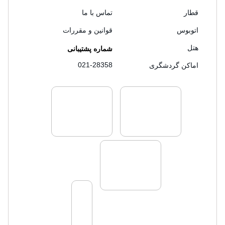
قطار
تماس با ما
اتوبوس
قوانین و مقررات
هتل
شماره پشتیبانی
021-28358
اماکن گردشگری
لایسنس های فروش سفرتاپ
لایسنس های فروش
لایسنس های فروش سفرتاپ