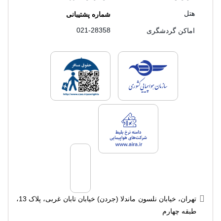
هتل
شماره پشتیبانی
021-28358
اماکن گردشگری
لایسنس های فروش سفرتاپ
لایسنس های فروش
لایسنس های فروش سفرتاپ
تهران، خیابان نلسون ماندلا (جردن) خیابان تابان غربی، پلاک 13،
طبقه چهارم