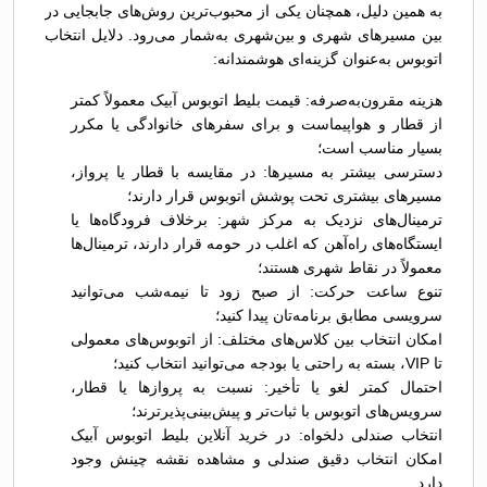
به همین دلیل، همچنان یکی از محبوب‌ترین روش‌های جابجایی در
بین مسیرهای شهری و بین‌شهری به‌شمار می‌رود. دلایل انتخاب
اتوبوس به‌عنوان گزینه‌ای هوشمندانه:
هزینه مقرون‌به‌صرفه: قیمت بلیط اتوبوس آبیک معمولاً کمتر
از قطار و هواپیماست و برای سفرهای خانوادگی یا مکرر
بسیار مناسب است؛
دسترسی بیشتر به مسیرها: در مقایسه با قطار یا پرواز،
مسیرهای بیشتری تحت پوشش اتوبوس قرار دارند؛
ترمینال‌های نزدیک به مرکز شهر: برخلاف فرودگاه‌ها یا
ایستگاه‌های راه‌آهن که اغلب در حومه قرار دارند، ترمینال‌ها
معمولاً در نقاط شهری هستند؛
تنوع ساعت حرکت: از صبح زود تا نیمه‌شب می‌توانید
سرویسی مطابق برنامه‌تان پیدا کنید؛
امکان انتخاب بین کلاس‌های مختلف: از اتوبوس‌های معمولی
تا VIP، بسته به راحتی یا بودجه می‌توانید انتخاب کنید؛
احتمال کمتر لغو یا تأخیر: نسبت به پروازها یا قطار،
سرویس‌های اتوبوس با ثبات‌تر و پیش‌بینی‌پذیرترند؛
انتخاب صندلی دلخواه: در خرید آنلاین بلیط اتوبوس آبیک
امکان انتخاب دقیق صندلی و مشاهده نقشه چینش وجود
دارد.