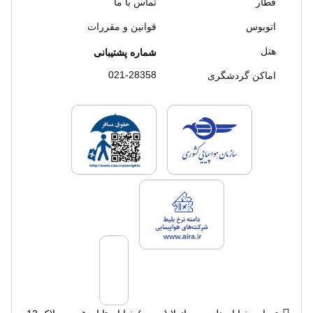
قطار
تماس با ما
اتوبوس
قوانین و مقررات
هتل
شماره پشتیبانی
021-28358
اماکن گردشگری
لایسنس های فروش سفرتاپ
لایسنس های فروش
لایسنس های فروش سفرتاپ