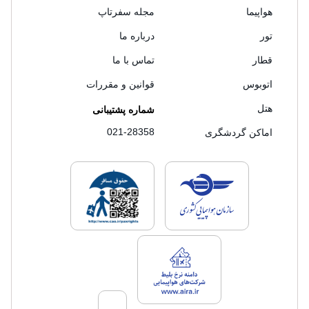
هواپیما
مجله سفرتاپ
تور
درباره ما
قطار
تماس با ما
اتوبوس
قوانین و مقررات
هتل
شماره پشتیبانی
021-28358
اماکن گردشگری
لایسنس های فروش سفرتاپ
لایسنس های فروش
لایسنس های فروش سفرتاپ