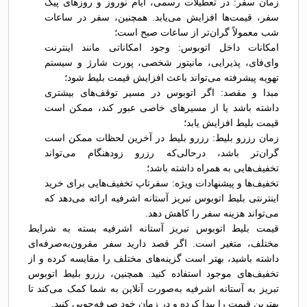
زمان سفر: در تعطیلات رسمی، ایام نوروز و روزهای پیک
سفر، قیمت‌ها افزایش می‌یابد. همچنین، سفر در ساعات
شب معمولاً گران‌تر از ساعات صبح است؛
امکانات داخل اتوبوس: وجود امکاناتی مانند اینترنت
وای‌فای، پذیرایی، مانیتور شخصی، پورت شارژ و سیستم
تهویه پیشرفته می‌تواند باعث افزایش قیمت بلیط شود؛
مبدا و مقصد: اگر اتوبوس در مسیر توقف‌های بیشتری
داشته باشد یا از مسیرهای خاصی عبور کند، ممکن است
قیمت بلیط افزایش یابد؛
زمان رزرو بلیط: رزرو بلیط در آخرین لحظات ممکن است
گران‌تر باشد، درحالی‌که رزرو زودهنگام می‌تواند
تخفیف‌هایی به همراه داشته باشد؛
تخفیف‌ها و پیشنهادات ویژه: سفرتاپ تخفیف‌هایی برای خرید
اینترنتی بلیط اتوبوس تبريز آستانه اشرفیه ارائه می‌دهد که
می‌تواند هزینه سفر را کاهش دهد.
قیمت بلیط اتوبوس تبريز آستانه اشرفیه بسته به شرایط
مختلف، متغیر است. اگر قصد دارید سفر مقرون‌به‌صرفه‌ای
داشته باشید، بهتر است گزینه‌های مختلف را مقایسه کرده و از
تخفیف‌های موجود استفاده کنید. همچنین، رزرو بلیط اتوبوس
تبريز به آستانه اشرفیه به‌صورت آنلاین به شما کمک می‌کند تا
بهترین قیمت را پیدا کرده و در زمان خود صرفه‌جویی کنید.