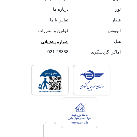
تور
درباره ما
قطار
تماس با ما
اتوبوس
قوانین و مقررات
هتل
شماره پشتیبانی
021-28358
اماکن گردشگری
لایسنس های فروش سفرتاپ
لایسنس های فروش
لایسنس های فروش سفرتاپ