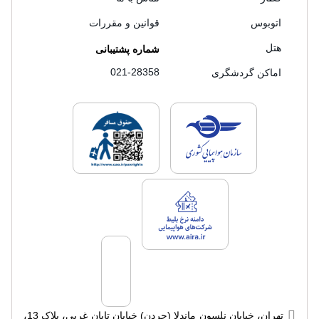
اتوبوس
قوانین و مقررات
هتل
شماره پشتیبانی
021-28358
اماکن گردشگری
لایسنس های فروش سفرتاپ
لایسنس های فروش
لایسنس های فروش سفرتاپ
تهران، خیابان نلسون ماندلا (جردن) خیابان تابان غربی، پلاک 13،