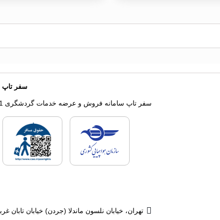
سفر تاپ
سفر تاپ سامانه فروش و عرضه خدمات گردشگری 1
لایسنس های فروش سفرتا
لای
تهران، خیابان نلسون ماندلا (جردن) خیابان تابان غربی، پلاک 13، 