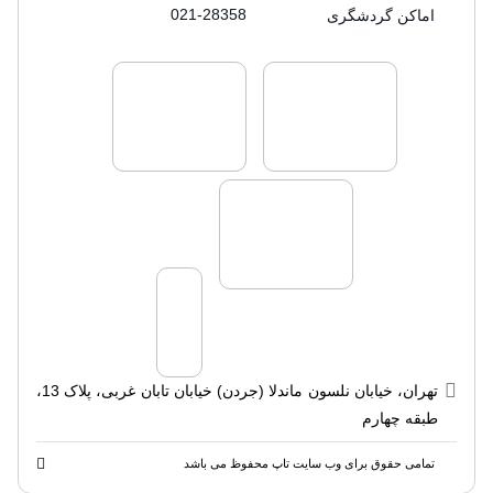
021-28358
اماکن گردشگری
لایسنس های فروش سفرتاپ
لایسنس های فروش
لایسنس های فروش سفرتاپ
تهران، خیابان نلسون ماندلا (جردن) خیابان تابان غربی، پلاک 13،
طبقه چهارم
تمامی حقوق برای وب سایت تاپ محفوظ می باشد