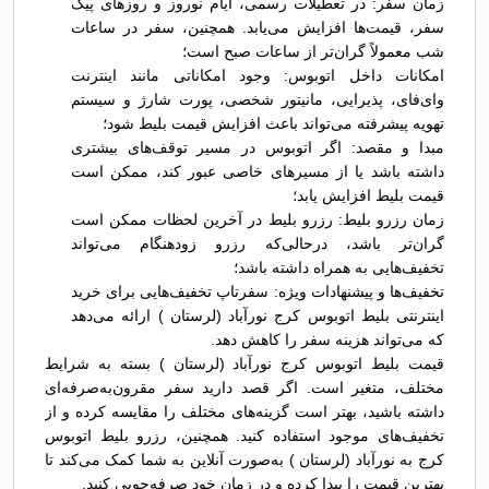
زمان سفر: در تعطیلات رسمی، ایام نوروز و روزهای پیک
سفر، قیمت‌ها افزایش می‌یابد. همچنین، سفر در ساعات
شب معمولاً گران‌تر از ساعات صبح است؛
امکانات داخل اتوبوس: وجود امکاناتی مانند اینترنت
وای‌فای، پذیرایی، مانیتور شخصی، پورت شارژ و سیستم
تهویه پیشرفته می‌تواند باعث افزایش قیمت بلیط شود؛
مبدا و مقصد: اگر اتوبوس در مسیر توقف‌های بیشتری
داشته باشد یا از مسیرهای خاصی عبور کند، ممکن است
قیمت بلیط افزایش یابد؛
زمان رزرو بلیط: رزرو بلیط در آخرین لحظات ممکن است
گران‌تر باشد، درحالی‌که رزرو زودهنگام می‌تواند
تخفیف‌هایی به همراه داشته باشد؛
تخفیف‌ها و پیشنهادات ویژه: سفرتاپ تخفیف‌هایی برای خرید
اینترنتی بلیط اتوبوس کرج نورآباد (لرستان ) ارائه می‌دهد
که می‌تواند هزینه سفر را کاهش دهد.
قیمت بلیط اتوبوس کرج نورآباد (لرستان ) بسته به شرایط
مختلف، متغیر است. اگر قصد دارید سفر مقرون‌به‌صرفه‌ای
داشته باشید، بهتر است گزینه‌های مختلف را مقایسه کرده و از
تخفیف‌های موجود استفاده کنید. همچنین، رزرو بلیط اتوبوس
کرج به نورآباد (لرستان ) به‌صورت آنلاین به شما کمک می‌کند تا
بهترین قیمت را پیدا کرده و در زمان خود صرفه‌جویی کنید.