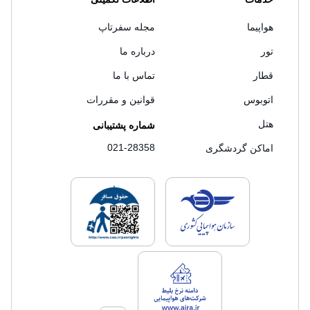
هواپیما
مجله سفرتاپ
تور
درباره ما
قطار
تماس با ما
اتوبوس
قوانین و مقررات
هتل
شماره پشتیبانی
021-28358
اماکن گردشگری
لایسنس های فروش سفرتاپ
لایسنس های فروش
لایسنس های فروش سفرتاپ