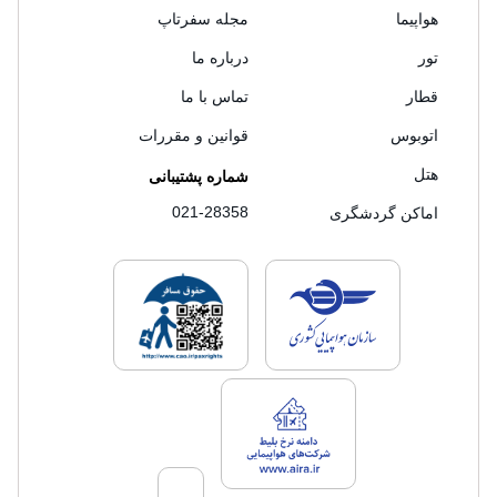
هواپیما
مجله سفرتاپ
تور
درباره ما
قطار
تماس با ما
اتوبوس
قوانین و مقررات
هتل
شماره پشتیبانی
021-28358
اماکن گردشگری
لایسنس های فروش سفرتاپ
لایسنس های فروش
لایسنس های فروش سفرتاپ