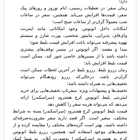
دارد؛
زمان سفر: در تعطیلات رسمی، ایام نوروز و روزهای پیک
سفر، قیمت‌ها افزایش می‌یابد. همچنین، سفر در ساعات
شب معمولاً گران‌تر از ساعات صبح است؛
امکانات داخل اتوبوس: وجود امکاناتی مانند اینترنت
وای‌فای، پذیرایی، مانیتور شخصی، پورت شارژ و سیستم
تهویه پیشرفته می‌تواند باعث افزایش قیمت بلیط شود؛
مبدا و مقصد: اگر اتوبوس در مسیر توقف‌های بیشتری
داشته باشد یا از مسیرهای خاصی عبور کند، ممکن است
قیمت بلیط افزایش یابد؛
زمان رزرو بلیط: رزرو بلیط در آخرین لحظات ممکن است
گران‌تر باشد، درحالی‌که رزرو زودهنگام می‌تواند
تخفیف‌هایی به همراه داشته باشد؛
تخفیف‌ها و پیشنهادات ویژه: سفرتاپ تخفیف‌هایی برای خرید
اینترنتی بلیط اتوبوس کرج هشترود (سراسکندر) ارائه
می‌دهد که می‌تواند هزینه سفر را کاهش دهد.
قیمت بلیط اتوبوس کرج هشترود (سراسکندر) بسته به شرایط
مختلف، متغیر است. اگر قصد دارید سفر مقرون‌به‌صرفه‌ای
داشته باشید، بهتر است گزینه‌های مختلف را مقایسه کرده و از
تخفیف‌های موجود استفاده کنید. همچنین، رزرو بلیط اتوبوس
کرج به هشترود (سراسکندر) به‌صورت آنلاین به شما کمک