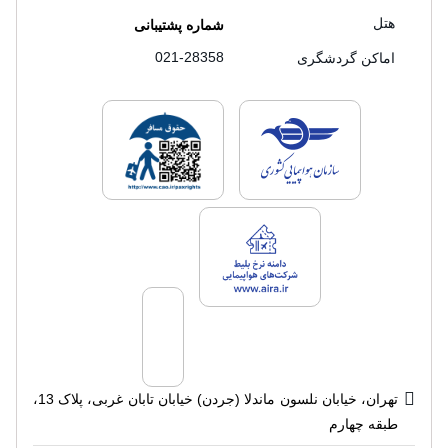
هتل
شماره پشتیبانی
021-28358
اماکن گردشگری
لایسنس های فروش سفرتاپ
لایسنس های فروش
لایسنس های فروش سفرتاپ
تهران، خیابان نلسون ماندلا (جردن) خیابان تابان غربی، پلاک 13،
طبقه چهارم