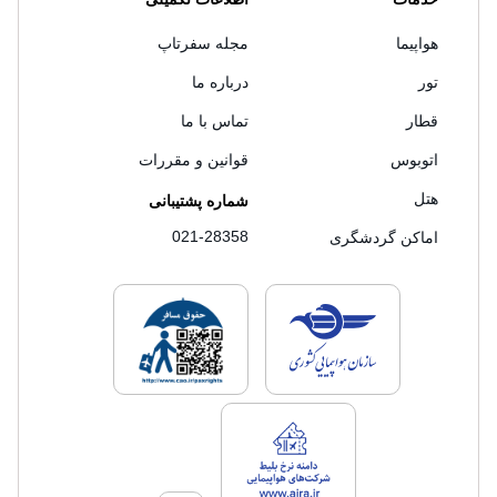
هواپیما
مجله سفرتاپ
تور
درباره ما
قطار
تماس با ما
اتوبوس
قوانین و مقررات
هتل
شماره پشتیبانی
021-28358
اماکن گردشگری
لایسنس های فروش سفرتاپ
لایسنس های فروش
لایسنس های فروش سفرتاپ