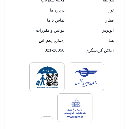
هواپیما
مجله سفرتاپ
تور
درباره ما
قطار
تماس با ما
اتوبوس
قوانین و مقررات
هتل
شماره پشتیبانی
021-28358
اماکن گردشگری
لایسنس های فروش سفرتاپ
لایسنس های فروش
لایسنس های فروش سفرتاپ