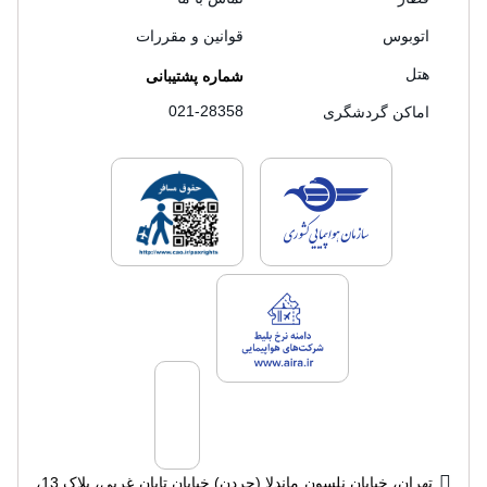
اتوبوس
قوانین و مقررات
هتل
شماره پشتیبانی
021-28358
اماکن گردشگری
لایسنس های فروش سفرتاپ
لایسنس های فروش
لایسنس های فروش سفرتاپ
تهران، خیابان نلسون ماندلا (جردن) خیابان تابان غربی، پلاک 13،