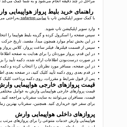
مراحل در چند دقیقه انجام می‌شود و به شما کمک می‌کند تا
راهنمای خرید بلیط پرواز هواپیمایی وا
با کمک سوپر اپلیکیشن تاپ یا
سایت safartop
به‌راحتی می‌
وارد سوپر اپلیکیشن تاپ شوید.
سپس صفحه را اسکرول کرده و گزینه بلیط هواپیما را انتخاب
در این بخش تمام موارد همچون مبدأ، مقصد، تاریخ حرکت 
سپس از قسمت فیلترها، فیلتر ساعت پرواز، کلاس پرواز و خط 
در این قدم، پرواز موردتان را برای هدایت به صفحه اطلاع
در صورت درست‌بودن اطلاعات ارائه شده، دکمه تأیید را بز
در این صفحه، مسافر مورد نظرتان را انتخاب کرده و دکمه «+
در قدم بعدی روی دکمه تأیید کلیک کنید، در صفحه بعدی اط
پس از قبول شرایط و مقررات، روی دکمه پرداخت کلیک کنید 
قیمت پروازهای خارجی هواپیمایی وارش
قیمت پروازهای خارجی هواپیمایی وارش به عوامل مختلفی بست
قیمت، مسافران می‌توانند به سایت سفرتاپ مراجعه کنید. این
برای سفر خود خریداری کنید. همچنین، سفرتاپ بهترین زمان‌ه
پروازهای داخلی هواپیمایی وارش
هواپیمایی وارش خدمات متنوعی را برای پروازهای مرتب به 
لیستی از پروازهای موجود داخلی به همراه قیمت آن‌ها در 