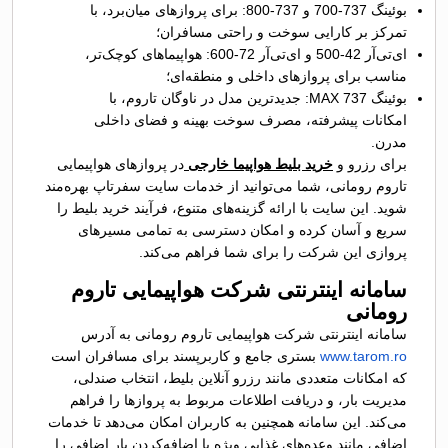
بوئینگ 737-700 و 737-800: برای پروازهای میان‌برد، با
تمرکز بر کارایی سوخت و راحتی مسافران؛
ای‌تی‌آر 42-500 و ای‌تی‌آر 72-600: هواپیماهای کوچک‌تر،
مناسب برای پروازهای داخلی و منطقه‌ای؛
بوئینگ 737 MAX: جدیدترین مدل در ناوگان تاروم، با
امکانات پیشرفته، مصرف سوخت بهینه و فضای داخلی
مدرن.
برای رزرو و
خرید بلیط هواپیما خارجی
در پروازهای هواپیمایی
تاروم رومانی، شما می‌توانید از خدمات سایت سفرتاپ بهره‌مند
شوید. این سایت با ارائه گزینه‌های متنوع، فرآیند خرید بلیط را
سریع و آسان کرده و امکان دسترسی به تمامی مسیرهای
پروازی این شرکت را برای شما فراهم می‌کند.
سامانه اینترنتی شرکت هواپیمایی تاروم
رومانی
سامانه اینترنتی شرکت هواپیمایی تاروم رومانی به آدرس
www.tarom.ro
بستری جامع و کاربرپسند برای مسافران است
که امکانات متعددی مانند رزرو آنلاین بلیط، انتخاب صندلی،
مدیریت بار، و دریافت اطلاعات مربوط به پروازها را فراهم
می‌کند. این سامانه همچنین به کاربران امکان می‌دهد تا خدمات
اضافی مانند وعده‌های غذایی ویژه یا اضافه‌کردن بار اضافی را