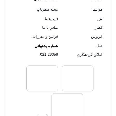
هواپیما
مجله سفرتاپ
تور
درباره ما
قطار
تماس با ما
اتوبوس
قوانین و مقررات
هتل
شماره پشتیبانی
021-28358
اماکن گردشگری
لایسنس های فروش سفرتاپ
لایسنس های فروش
لایسنس های فروش سفرتاپ