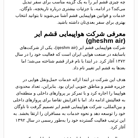
چه چیزی قشم ایر را به یک گزینه مناسب برای سفر تبدیل
می‌کند؟ در ادامه، با جزئیات بیشتری درباره تاریخچه، ناوگان،
خدمات و قوانین هواپیمایی قشم آشنا می‌شوید تا بتوانید انتخاب
بهتری برای سفر بعدی‌تان داشته باشید.
معرفی شرکت هواپیمایی قشم ایر
(gheshm air)
شرکت هواپیمایی قشم ایر (qeshm air)، یکی از شرکت‌های
باسابقه در صنعت هوایی ایران است که فعالیت خود را در سال
۱۳۷۲ آغاز کرد. در ابتدا با نام فراز قشم شناخته می‌شد؛ اما
بعدها به قشم‌ ایر تغییر نام داد.
هدف این شرکت در ابتدا ارائه خدمات حمل‌ونقل هوایی در
جزیره قشم و مناطق جنوبی ایران بود. بنابراین، تعداد محدودی
هواپیما را اجاره کرد و با تمرکز بر پروازهای داخلی و منطقه‌ای
به فعالیتش ادامه داد. اما با افزایش تقاضا برای پروازهای داخلی
و بین‌المللی، شرکت هواپیمایی قشم‌ ایر تصمیم گرفت تا ناوگان
خود را توسعه دهد و نحوه خدمات به مسافران را ارتقا بخشد. به
این ترتیب فعالیت گسترده خود را به‌طور رسمی در سال ۱۳۹۲
آغاز کرد.