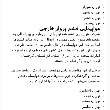
تهران-شیراز
تهران-مشهد
تهران-قشم
تهران-تبریز
هواپیمایی قشم پرواز خارجی
شرکت هواپیمایی قشم همچنین با ارائه پروازهای بین‌المللی به
مقصد‌های متنوع، نقش مهمی در اتصال ایران به سایر کشورها
ایفا می‌کند. این هواپیمایی در حال حاضر به ۲۰ مقصد خارجی
پرواز دارد. این مقصدها شامل کشورهای مختلف از جمله ترکیه،
امارات متحده عربی، عراق، عمان، قزاقستان، گرجستان،
ارمنستان و دیگر نقاط دنیا هستند.
برخی از این مقاصد به دلیل موقعیت استراتژیک، روابط تجاری،
مذهبی و گردشگری جزو مسیرهای پر تردد هواپیمایی قشم
محسوب می‌شوند که در ادامه به آنها اشاره کردیم:
تهران-استانبول
تهران-نجف
تهران-مسقط
تهران-تفلیس