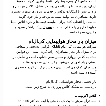
است. کلاس اکونومی، به‌عنوان اقتصادی‌ترین گزینه، معمولاً
ارزان‌ترین قیمت‌ها را ارائه می‌دهد. در مقابل، کلاس بیزینس و
ورد بیزینس با امکانات لوکس و خدمات ویژه، هزینه‌های بیشتری
دارند. مسافران می‌توانند بسته به بودجه و نیاز خود، گزینه
مناسب را انتخاب کنند. برای مقایسه قیمت‌ها و خرید آنلاین بلیط
هواپیما خارجی
یا داخلی، سامانه
سفرتاپ
یک راهکار سریع و
مقرون‌به‌صرفه است.
میزان بار مجاز هواپیمایی کی‌ال‌ام
شرکت هواپیمایی کی‌ال‌ام (
KLM
) قوانین مشخص و شفافی
برای میزان بار مجاز مسافران ارائه کرده است. این قوانین
بسته به کلاس پروازی و مسیر سفر متفاوت است و شامل بار
دستی و بار تحویلی می‌شود. رعایت این محدودیت‌ها به
مسافران کمک می‌کند تا بدون دردسر چک‌این کرده و سفری
آسوده داشته باشند.
بار دستی مجاز هواپیمایی کی‌ال‌ام
بار دستی به تفکیک کلاس پروازی به شرح زیر است:
کلاس اکونومی:
مسافران می‌توانند یک کیف دستی با ابعاد حداکثر 55 × 35
× 25 سانتی‌متر و یک کیف کوچک (مانند کیف لپ‌تاپ یا کیف