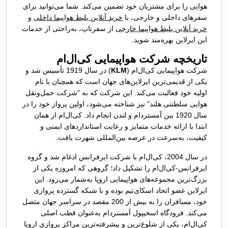
هوایی را برای مشتریان خود تضمین می‌کند. شما می‌توانید برای
سفرهای داخلی و خارجی، با
خرید آنلاین بلیط هواپیما داخلی
و
خرید آنلاین بلیط هواپیما خارجی
از سفرتاپ، به‌راحتی از خدمات
این ایرلاین بهره‌مند شوید.
تاریخچه شرکت هواپیمایی کی‌ال‌ام
شرکت هواپیمایی کی‌ال‌ام (
KLM
) در سال 1919 تأسیس شد و
یکی از قدیمی‌ترین ایرلاین‌های جهان است که همچنان با نام
اولیه خود فعالیت می‌کند. این شرکت که به "شرکت حمل‌ونقل
هوایی سلطنتی هلند" نیز شناخته می‌شود، اولین پرواز خود را در
سال 1920 بین آمستردام و لندن انجام داد. کی‌ال‌ام از همان
ابتدا با ارائه خدمات متمایز و رعایت استانداردهای ایمنی و
کیفیت، به‌سرعت در عرصه بین‌المللی شهرت یافت.
در سال 2004، کی‌ال‌ام با شرکت ایرفرانس ادغام شد و گروه
ایرفرانس-کی‌ال‌ام را تشکیل داد؛ گروهی که امروزه یکی از
بزرگ‌ترین مجموعه‌های هواپیمایی اروپا به‌شمار می‌رود. این
ایرلاین عضو اتحاد اسکای‌تیم بوده و با شبکه گسترده پروازی
خود، مسافران را به بیش از 200 مقصد در سراسر جهان متصل
می‌کند. فرودگاه اسخیپول آمستردام به‌عنوان قطب اصلی
کی‌ال‌ام، یکی از شلوغ‌ترین و پیشرفته‌ترین مراکز پروازی اروپا