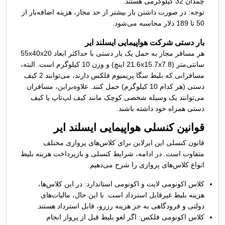
چمدان 32 کیلوگرمی هستند.
توجه: در صورت داشتن بار بیشتر از حد مجاز، هزینه اضافه‌بار از
50 تا 189 دلار محاسبه می‌شود.
بار دستی شرکت هواپیمایی ایسلند ایر‌‌
هر مسافر مجاز به حمل یک بار دستی با حداکثر ابعاد 55x40x20
سانتی‌متر (21.6x15.7x7.8 اینچ) و وزن 10 کیلوگرم است. البته،
مسافرانی که بلیط سگا پریمیوم فلکس دارند، می‌توانند 2 کیف
دستی (هر کدام 10 کیلوگرم) حمل کنند. علاوه‌براین، مسافران
می‌توانند یک وسیله شخصی کوچک مانند کیف لپ‌تاپ یا کیف
دستی همراه خود داشته باشند.
قوانین کنسلی هواپیمایی ایسلند ایر‌‌
قانون کنسلی این ایرلاین برای کلاس‌های پروازی مختلف
متفاوت است. در ادامه، شرایط کنسلی و بازپرداخت هزینه بلیط
انواع کلاس‌های پروازی را شرح می‌دهیم.
کلاس اکونومی لایت و اکونومی استاندارد: در این کلاس‌ها،
هزینه بلیط غیرقابل استرداد است. با این حال، مالیات‌های
دولتی و فرودگاهی به جز هزینه رزرو، قابل استرداد هستند.
کلاس اکونومی فلکس: اگر لغو بلیط قبل از پرواز انجام