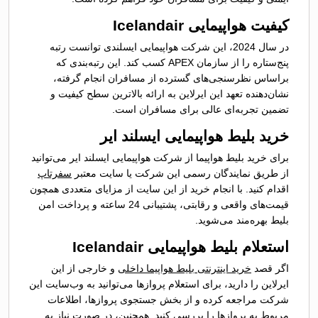
کیفیت هواپیمایی Icelandair
در سال 2024، این شرکت هواپیمایی ایسلندی توانست رتبه
پنج‌ستاره را از سازمان APEX کسب کند. این رتبه‌بندی که
براساس نظرسنجی‌های گسترده از مسافران انجام گرفته،
نشان‌دهنده تعهد این ایرلاین به ارائه بالاترین سطح کیفیت و
تضمین تجربه‌ای عالی برای مسافران است.
خرید بلیط هواپیمایی ایسلند ایر
برای خرید بلیط هواپیما از شرکت هواپیمایی ایسلند ایر می‌توانید
از طریق نمایندگان رسمی این شرکت یا سایت معتبر
سفرتاپ
اقدام کنید. با انجام خرید از این سایت از مزایای متعددی همچون
قیمت‌های واقعی و رقابتی، پشتیبانی 24 ساعته و پرداخت امن
بلیط بهره‌مند می‌شوید.
استعلام بلیط هواپیمایی Icelandair
اگر قصد
خرید اینترنتی بلیط هواپیما داخلی
و خارجی از این
ایرلاین را دارید، برای استعلام پروازها می‌توانید به وب‌سایت این
شرکت مراجعه کرده و از بخش جستجوی پروازها، اطلاعات
مربوط به پروازها را بررسی کنید. همچنین، در صورت نیاز به