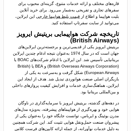
قاره‌های مختلف و ارائه خدمات متنوع، گزینه‌ای محبوب برای
سفرهای تجاری و تفریحی به‌شمار می‌رود. برای خرید آنلاین
بلیت هواپیما و اطلاع از
قیمت بلیط هواپیما خارجی
این ایرلاین،
می‌توانید از سایت سفرتاپ استفاده کنید.
تاریخچه شرکت هواپیمایی بریتیش ایرویز
(British Airways)
بریتیش ایرویز یکی از قدیمی‌ترین و برجسته‌ترین ایرلاین‌های
جهان است که در سال 1974 به‌عنوان نتیجه ادغام چندین ایرلاین
بریتانیایی تأسیس شد. این ایرلاین با ادغام شرکت‌های BOAC یا
(British Overseas Airways Corporation) و BEA یا (British
European Airways) شکل گرفت و به‌سرعت به یکی از
بازیگران اصلی صنعت هوانوردی تبدیل شد. هدف از ایجاد این
ایرلاین، هماهنگ‌سازی خدمات و افزایش کیفیت پروازهای داخلی
و بین‌المللی بریتانیا بود.
در دهه‌های گذشته، بریتیش ایرویز با سرمایه‌گذاری در ناوگان
هوایی خود و بهره‌گیری از هواپیماهای پیشرفته، به‌ویژه مدل‌های
مدرن بوئینگ و ایرباس، توانست جایگاه خود را به‌عنوان یکی از
پیشروان صنعت حمل‌ونقل هوایی تثبیت کند. این شرکت همچنین
به دلیل خدمات نوآورانه، از جمله ارائه کابین‌های فرست کلاس