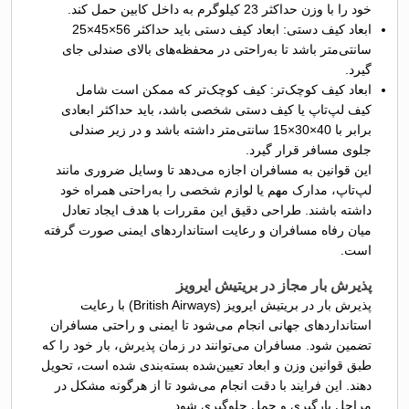
خود را با وزن حداکثر 23 کیلوگرم به داخل کابین حمل کند.
ابعاد کیف دستی: ابعاد کیف دستی باید حداکثر 56×45×25
سانتی‌متر باشد تا به‌راحتی در محفظه‌های بالای صندلی جای
گیرد.
ابعاد کیف کوچک‌تر: کیف کوچک‌تر که ممکن است شامل
کیف لپ‌تاپ یا کیف دستی شخصی باشد، باید حداکثر ابعادی
برابر با 40×30×15 سانتی‌متر داشته باشد و در زیر صندلی
جلوی مسافر قرار گیرد.
این قوانین به مسافران اجازه می‌دهد تا وسایل ضروری مانند
لپ‌تاپ، مدارک مهم یا لوازم شخصی را به‌راحتی همراه خود
داشته باشند. طراحی دقیق این مقررات با هدف ایجاد تعادل
میان رفاه مسافران و رعایت استانداردهای ایمنی صورت گرفته
است.
پذیرش بار مجاز در بریتیش ایرویز
پذیرش بار در بریتیش ایرویز (British Airways) با رعایت
استانداردهای جهانی انجام می‌شود تا ایمنی و راحتی مسافران
تضمین شود. مسافران می‌توانند در زمان پذیرش، بار خود را که
طبق قوانین وزن و ابعاد تعیین‌شده بسته‌بندی شده است، تحویل
دهند. این فرایند با دقت انجام می‌شود تا از هرگونه مشکل در
مراحل بارگیری و حمل جلوگیری شود.