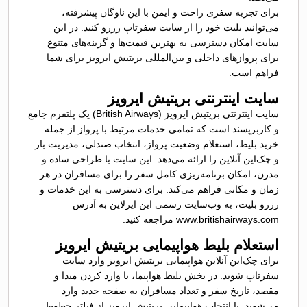
برای تجربه سفری راحت و ایمن با این ناوگان پیشرفته،
می‌توانید بلیت خود را از سایت سفرتاپ رزرو کنید. در این
سایت امکان دسترسی به بهترین قیمت‌ها و گزینه‌های متنوع
برای پروازهای داخلی و بین‌المللی بریتیش ایرویز برای شما
فراهم است.
سایت اینترنتی بریتیش ایرویز
سایت اینترنتی بریتیش ایرویز (British Airways) یک پلتفرم جامع
و کاربرپسند است که تمامی خدمات مرتبط با پرواز از جمله
خرید بلیط، استعلام وضعیت پرواز، انتخاب صندلی، مدیریت بار
و چک‌این آنلاین را ارائه می‌دهد. این سایت با طراحی ساده و
مدرن، امکان برنامه‌ریزی کامل سفر را برای مسافران در هر
زمان و مکانی فراهم می‌کند. برای دسترسی به این خدمات و
رزرو بلیت، به وب‌سایت رسمی این ایرلاین به آدرس
www.britishairways.com مراجعه کنید.
استعلام بلیط هواپیمایی بریتیش ایرویز
برای چک‌این آنلاین هواپیمایی بریتیش ایرویز وارد سایت
سفرتاپ شوید. در بخش بلیط هواپیما، با وارد کردن مبدا و
مقصد، تاریخ سفر و تعداد مسافران به صفحه جدید وارد
می‌شوید. با انتخاب هواپیمایی بریتیش ایرویز از فیلتر خطوط