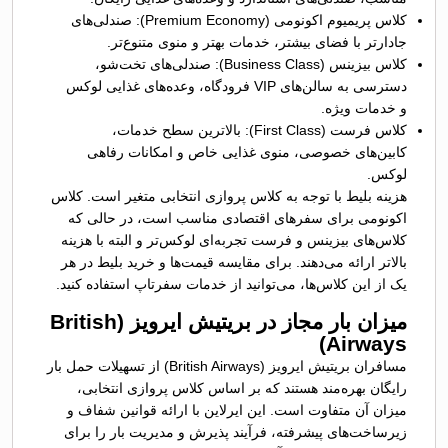
کلاس پریمیوم اکونومی (Premium Economy): صندلی‌های
جادارتر با فضای بیشتر، خدمات بهتر و منوی متنوع‌تر.
کلاس بیزینس (Business Class): صندلی‌های تخت‌شو،
دسترسی به سالن‌های VIP فرودگاه، وعده‌های غذایی لوکس
و خدمات ویژه.
کلاس فرست (First Class): بالاترین سطح خدمات،
کابین‌های خصوصی، منوی غذایی خاص و امکانات رفاهی
لوکس.
هزینه بلیط با توجه به کلاس پروازی انتخابی متغیر است. کلاس
اکونومی برای سفرهای اقتصادی مناسب است، در حالی که
کلاس‌های بیزینس و فرست تجربه‌ای لوکس‌تر و البته با هزینه
بالاتر ارائه می‌دهند. برای مقایسه قیمت‌ها و خرید بلیط در هر
یک از این کلاس‌ها، می‌توانید از خدمات سفرتاپ استفاده کنید.
میزان بار مجاز در بریتیش ایرویز (British
Airways)
مسافران بریتیش ایرویز (British Airways) از تسهیلات حمل بار
رایگان بهره‌مند هستند که بر اساس کلاس پروازی انتخابی،
میزان آن متفاوت است. این ایرلاین با ارائه قوانین شفاف و
زیرساخت‌های پیشرفته، فرآیند پذیرش و مدیریت بار را برای