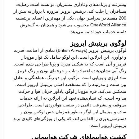
پیشرفته و برنامه‌های وفاداری مشتریان، توانسته است رضایت
مسافران را جلب کند. بریتیش ایرویز امروزه با پرواز به بیش از
200 مقصد در سراسر جهان، یکی از مهم‌ترین اعضای بریتیشیه
OneWorld Alliance محسوب می‌شود و همچنان به گسترش
دامنه خدمات خود ادامه می‌دهد.
لوگوی بریتیش ایرویز
لوگوی بریتیش ایرویز (British Airways) نمادی از اصالت، قدرت
و نوآوری این ایرلاین است. این لوگو شامل یک نوار موج‌دار
قرمز و آبی است که به شکلی مدرن و پویا طراحی شده است.
رنگ آبی نشان‌دهنده اعتماد، ثبات و حرفه‌ای بودن و رنگ قرمز
نماد انرژی و پویایی است. ترکیب این دو رنگ، هماهنگی و تعادل
بین سنت و مدرنیته را که مشخصه اصلی بریتیش ایرویز است،
منعکس می‌کند. فرم موج‌دار لوگو، یادآور جریان هوا و حرکت
مداوم است، که نشان‌دهنده تعهد این ایرلاین به ارائه خدمات
بی‌وقفه و پیشرفت دائمی در صنعت هوانوردی است. طراحی
ساده و مینیمال این لوگو به‌طور همزمان حس لوکس بودن و
دسترسی‌پذیری را القا می‌کند، که یکی از ویژگی‌های کلیدی برند
بریتیش ایرویز است.
کیفیت هواپیماهای شرکت هواپیمایی