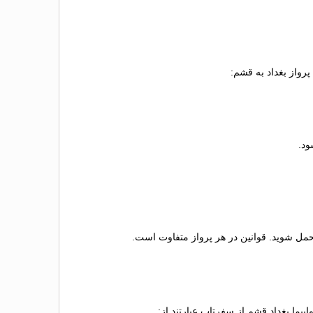
رواز بغداد به قشم:
تحمل شوید. قوانین در هر پرواز متفاوت است.
یما بغداد قشم از سفرتاپ عبارتند از: