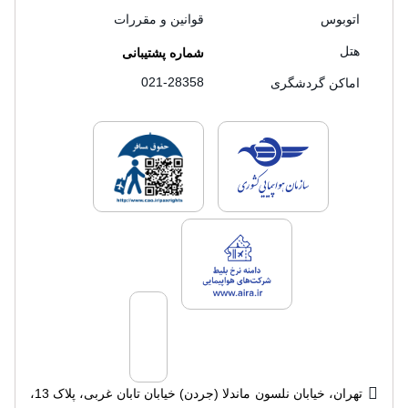
اتوبوس
قوانین و مقررات
هتل
شماره پشتیبانی
021-28358
اماکن گردشگری
لایسنس های فروش سفرتاپ
لایسنس های فروش
لایسنس های فروش سفرتاپ
تهران، خیابان نلسون ماندلا (جردن) خیابان تابان غربی، پلاک 13،