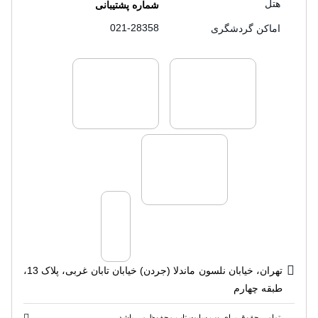
هتل
شماره پشتیبانی
021-28358
اماکن گردشگری
لایسنس های فروش سفرتاپ
لایسنس های فروش
لایسنس های فروش سفرتاپ
تهران، خیابان نلسون ماندلا (جردن) خیابان تابان غربی، پلاک 13،
طبقه چهارم
تمامی حقوق برای وب سایت تاپ محفوظ می باشد