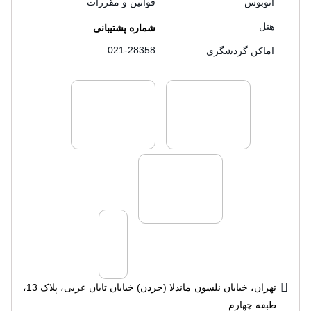
اتوبوس
قوانین و مقررات
هتل
شماره پشتیبانی
021-28358
اماکن گردشگری
لایسنس های فروش سفرتاپ
لایسنس های فروش
لایسنس های فروش سفرتاپ
تهران، خیابان نلسون ماندلا (جردن) خیابان تابان غربی، پلاک 13،
طبقه چهارم