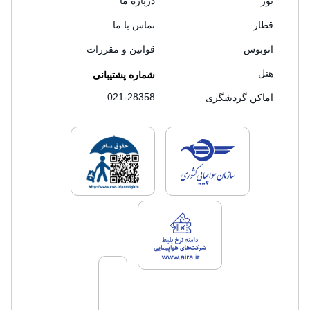
تور
درباره ما
قطار
تماس با ما
اتوبوس
قوانین و مقررات
هتل
شماره پشتیبانی
021-28358
اماکن گردشگری
لایسنس های فروش سفرتاپ
لایسنس های فروش
لایسنس های فروش سفرتاپ