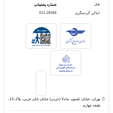
هتل
شماره پشتیبانی
021-28358
اماکن گردشگری
لایسنس های فروش سفرتاپ
لایسنس های فروش
لایسنس های فروش سفرتاپ
تهران، خیابان نلسون ماندلا (جردن) خیابان تابان غربی، پلاک 13،
طبقه چهارم