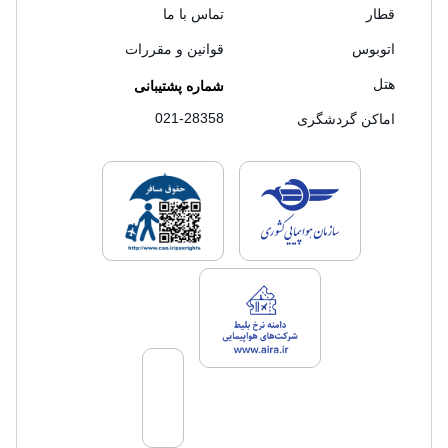
قطار
تماس با ما
اتوبوس
قوانین و مقررات
هتل
شماره پشتیبانی
021-28358
اماکن گردشگری
لایسنس های فروش سفرتاپ
لایسنس های فروش
لایسنس های فروش سفرتاپ