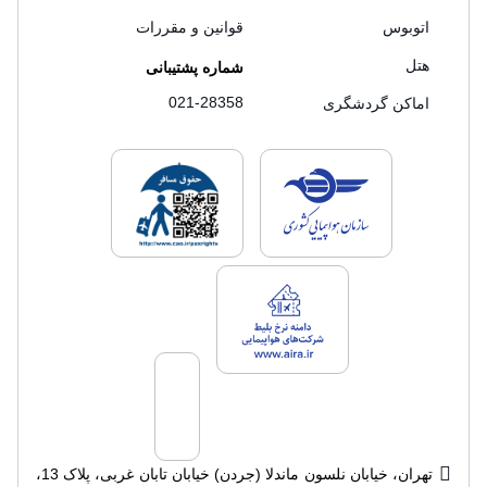
اتوبوس
قوانین و مقررات
هتل
شماره پشتیبانی
021-28358
اماکن گردشگری
لایسنس های فروش سفرتاپ
لایسنس های فروش
لایسنس های فروش سفرتاپ
تهران، خیابان نلسون ماندلا (جردن) خیابان تابان غربی، پلاک 13،