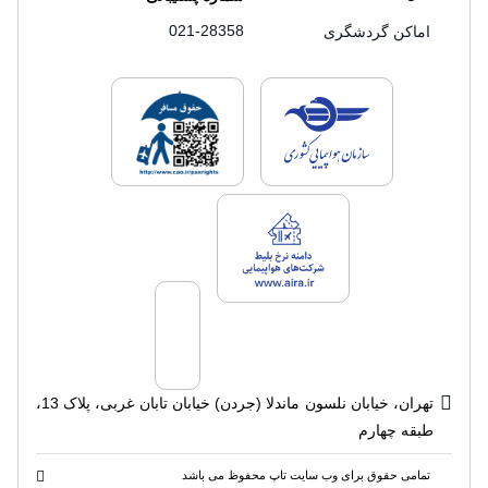
021-28358
اماکن گردشگری
لایسنس های فروش سفرتاپ
لایسنس های فروش
لایسنس های فروش سفرتاپ
تهران، خیابان نلسون ماندلا (جردن) خیابان تابان غربی، پلاک 13،
طبقه چهارم
تمامی حقوق برای وب سایت تاپ محفوظ می باشد