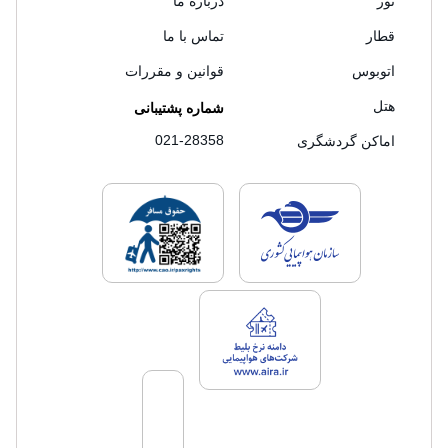
تور
درباره ما
قطار
تماس با ما
اتوبوس
قوانین و مقررات
هتل
شماره پشتیبانی
021-28358
اماکن گردشگری
لایسنس های فروش سفرتاپ
لایسنس های فروش
لایسنس های فروش سفرتاپ