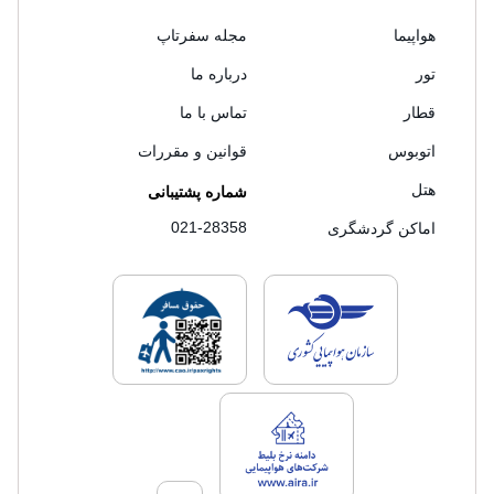
هواپیما
مجله سفرتاپ
تور
درباره ما
قطار
تماس با ما
اتوبوس
قوانین و مقررات
هتل
شماره پشتیبانی
021-28358
اماکن گردشگری
لایسنس های فروش سفرتاپ
لایسنس های فروش
لایسنس های فروش سفرتاپ