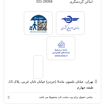
021-28358
اماکن گردشگری
لایسنس های فروش سفرتاپ
لایسنس های فروش
لایسنس های فروش سفرتاپ
تهران، خیابان نلسون ماندلا (جردن) خیابان تابان غربی، پلاک 13،
طبقه چهارم
تمامی حقوق برای وب سایت تاپ محفوظ می باشد