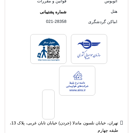
اتوبوس
قوانین و مقررات
هتل
شماره پشتیبانی
021-28358
اماکن گردشگری
لایسنس های فروش سفرتاپ
لایسنس های فروش
لایسنس های فروش سفرتاپ
تهران، خیابان نلسون ماندلا (جردن) خیابان تابان غربی، پلاک 13،
طبقه چهارم